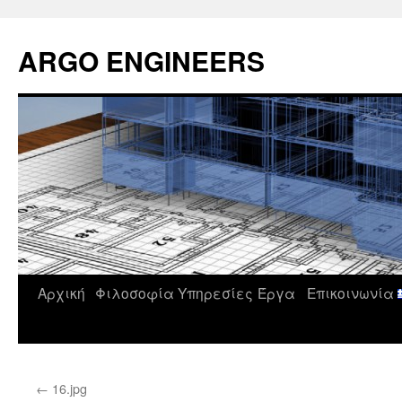
Μετάβαση
σε
ARGO ENGINEERS
περιεχόμενο
Αρχική
Φιλοσοφία
Υπηρεσίες
Έργα
Επικοινωνία
←
16.jpg