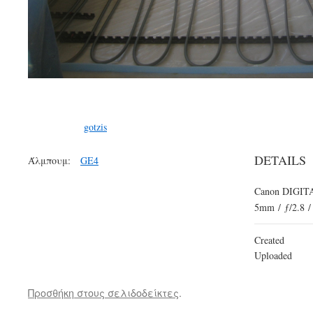
gotzis
DETAILS
Άλμπουμ:
GE4
Canon DIGITA
5mm
/
ƒ/2.8
/
Created
Uploaded
Προσθήκη στους σελιδοδείκτες
.