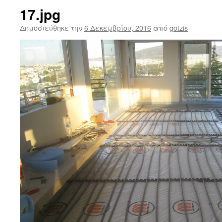
17.jpg
Δημοσιεύθηκε την
6 Δεκεμβρίου, 2016
από
gotzis