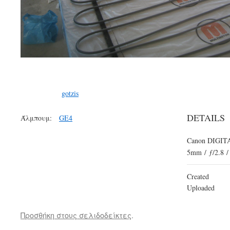
gotzis
DETAILS
Άλμπουμ:
GE4
Canon DIGITA
5mm
/
ƒ/2.8
/
Created
Uploaded
Προσθήκη στους σελιδοδείκτες
.