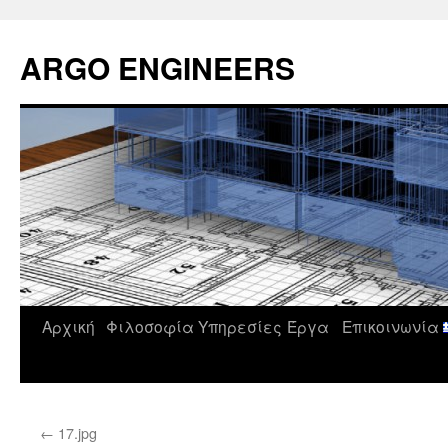
Μετάβαση
σε
ARGO ENGINEERS
περιεχόμενο
Αρχική
Φιλοσοφία
Υπηρεσίες
Έργα
Επικοινωνία
←
17.jpg