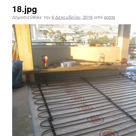
18.jpg
Δημοσιεύθηκε την
6 Δεκεμβρίου, 2016
από
gotzis