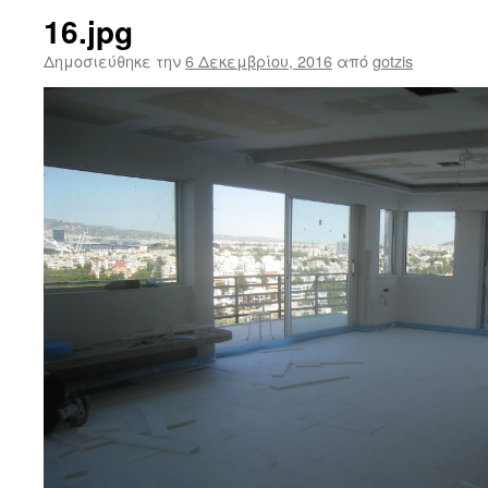
16.jpg
Δημοσιεύθηκε την
6 Δεκεμβρίου, 2016
από
gotzis