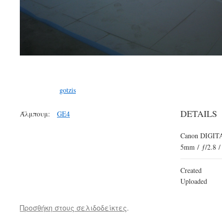
gotzis
DETAILS
Άλμπουμ:
GE4
Canon DIGITA
5mm
/
ƒ/2.8
/
Created
Uploaded
Προσθήκη στους σελιδοδείκτες
.