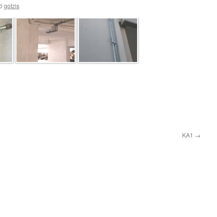
ό
gotzis
KA1
→