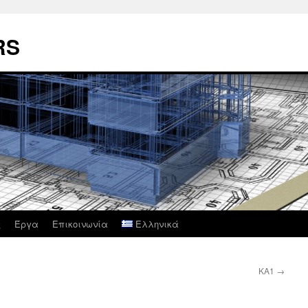
RS
ς
Έργα
Επικοινωνία
Ελληνικά
KA1
→