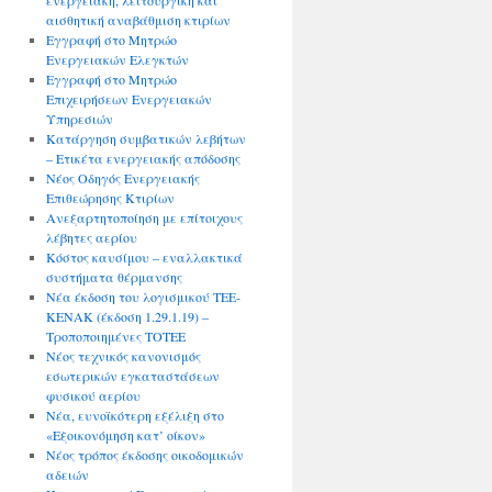
ενεργειακή, λειτουργική και
αισθητική αναβάθμιση κτιρίων
Εγγραφή στο Μητρώο
Ενεργειακών Ελεγκτών
Εγγραφή στο Μητρώο
Επιχειρήσεων Ενεργειακών
Υπηρεσιών
Κατάργηση συμβατικών λεβήτων
– Ετικέτα ενεργειακής απόδοσης
Νέος Οδηγός Ενεργειακής
Επιθεώρησης Κτιρίων
Ανεξαρτητοποίηση με επίτοιχους
λέβητες αερίου
Κόστος καυσίμου – εναλλακτικά
συστήματα θέρμανσης
Νέα έκδοση του λογισμικού ΤΕΕ-
ΚΕΝΑΚ (έκδοση 1.29.1.19) –
Τροποποιημένες ΤΟΤΕΕ
Νέος τεχνικός κανονισμός
εσωτερικών εγκαταστάσεων
φυσικού αερίου
Νέα, ευνοϊκότερη εξέλιξη στο
«Εξοικονόμηση κατ’ οίκον»
Νέος τρόπος έκδοσης οικοδομικών
αδειών