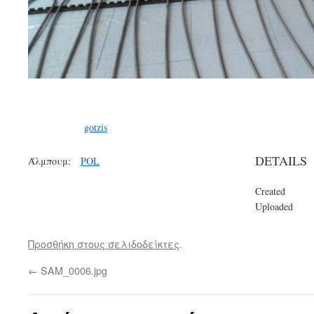
gotzis
DETAILS
Άλμπουμ:
POL
Created
Uploaded
Προσθήκη στους σελιδοδείκτες
.
←
SAM_0006.jpg