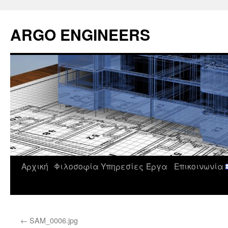
Μετάβαση
σε
ARGO ENGINEERS
περιεχόμενο
Αρχική
Φιλοσοφία
Υπηρεσίες
Έργα
Επικοινωνία
←
SAM_0006.jpg