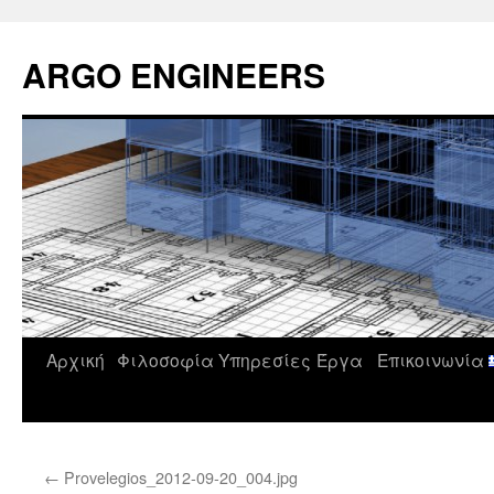
Μετάβαση
σε
ARGO ENGINEERS
περιεχόμενο
Αρχική
Φιλοσοφία
Υπηρεσίες
Έργα
Επικοινωνία
←
Provelegios_2012-09-20_004.jpg