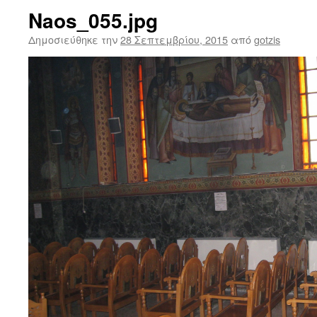
Naos_055.jpg
Δημοσιεύθηκε την
28 Σεπτεμβρίου, 2015
από
gotzis