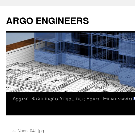
Μετάβαση
σε
ARGO ENGINEERS
περιεχόμενο
Αρχική
Φιλοσοφία
Υπηρεσίες
Έργα
Επικοινωνία
←
Naos_041.jpg