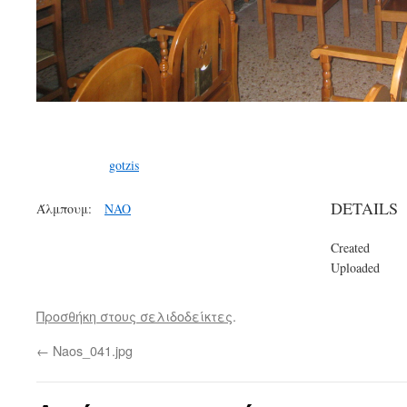
gotzis
DETAILS
Άλμπουμ:
NAO
Created
Uploaded
Προσθήκη στους σελιδοδείκτες
.
←
Naos_041.jpg