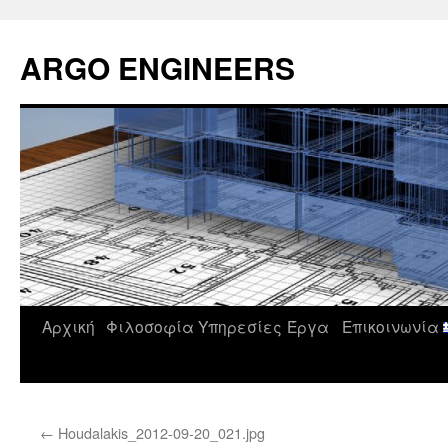
Μετάβαση
σε
ARGO ENGINEERS
περιεχόμενο
Αρχική
Φιλοσοφία
Υπηρεσίες
Έργα
Επικοινωνία
←
Houdalakis_2012-09-20_021.jpg