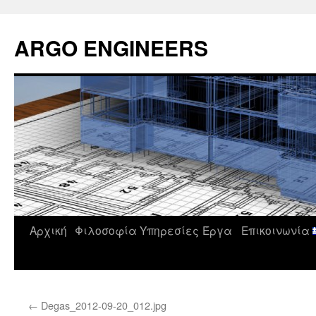
Μετάβαση
σε
ARGO ENGINEERS
περιεχόμενο
Αρχική
Φιλοσοφία
Υπηρεσίες
Έργα
Επικοινωνία
←
Degas_2012-09-20_012.jpg