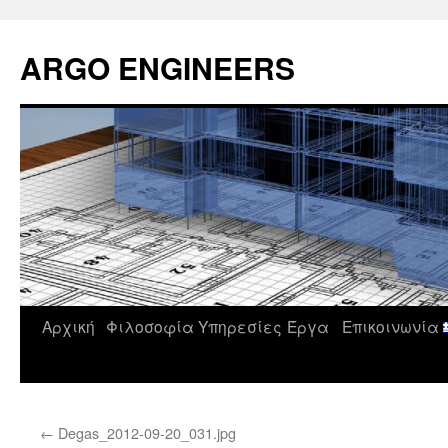
Μετάβαση
σε
ARGO ENGINEERS
περιεχόμενο
Αρχική
Φιλοσοφία
Υπηρεσίες
Έργα
Επικοινωνία
←
Degas_2012-09-20_031.jpg