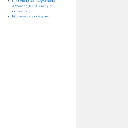
Πιστοποιητικά Ενεργειακής
Απόδοσης (Π.Ε.Α.) και για
ενοικιάσεις
Εξοικονόμηση ενέργειας