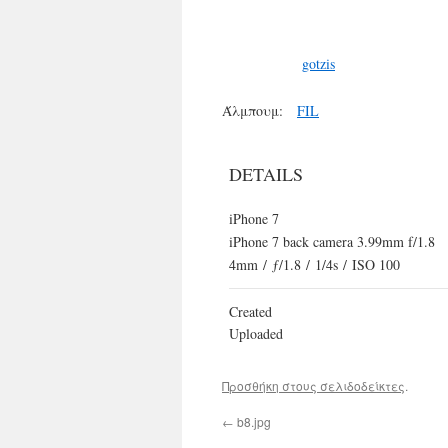
gotzis
Άλμπουμ:
FIL
DETAILS
iPhone 7
iPhone 7 back camera 3.99mm f/1.8
4mm
/
ƒ/1.8
/
1/4s
/
ISO 100
Created
Uploaded
Προσθήκη στους σελιδοδείκτες
.
←
b8.jpg