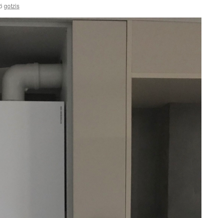
ό
gotzis