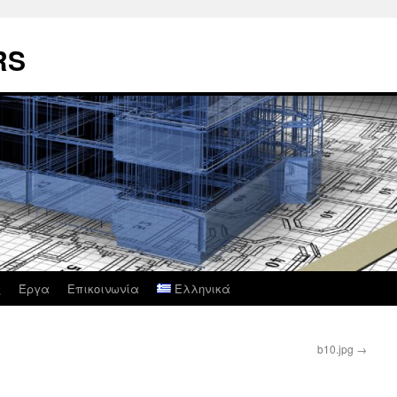
RS
ς
Έργα
Επικοινωνία
Ελληνικά
b10.jpg
→