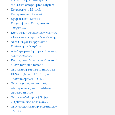
ενεργειακή, λειτουργική και
αισθητική αναβάθμιση κτιρίων
Εγγραφή στο Μητρώο
Ενεργειακών Ελεγκτών
Εγγραφή στο Μητρώο
Επιχειρήσεων Ενεργειακών
Υπηρεσιών
Κατάργηση συμβατικών λεβήτων
– Ετικέτα ενεργειακής απόδοσης
Νέος Οδηγός Ενεργειακής
Επιθεώρησης Κτιρίων
Ανεξαρτητοποίηση με επίτοιχους
λέβητες αερίου
Κόστος καυσίμου – εναλλακτικά
συστήματα θέρμανσης
Νέα έκδοση του λογισμικού ΤΕΕ-
ΚΕΝΑΚ (έκδοση 1.29.1.19) –
Τροποποιημένες ΤΟΤΕΕ
Νέος τεχνικός κανονισμός
εσωτερικών εγκαταστάσεων
φυσικού αερίου
Νέα, ευνοϊκότερη εξέλιξη στο
«Εξοικονόμηση κατ’ οίκον»
Νέος τρόπος έκδοσης οικοδομικών
αδειών