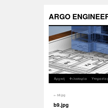
Μετάβαση
σε
ARGO ENGINEE
περιεχόμενο
Αρχική
Φιλοσοφία
Υπηρεσίε
←
b8.jpg
b9.jpg