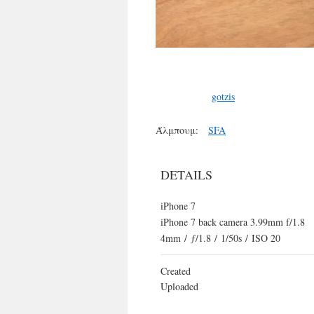
gotzis
Άλμπουμ:
SFA
DETAILS
iPhone 7
iPhone 7 back camera 3.99mm f/1.8
4mm
/
ƒ/1.8
/
1/50s
/
ISO 20
Created
Uploaded