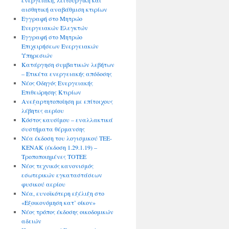
ενεργειακή, λειτουργική και
αισθητική αναβάθμιση κτιρίων
Εγγραφή στο Μητρώο
Ενεργειακών Ελεγκτών
Εγγραφή στο Μητρώο
Επιχειρήσεων Ενεργειακών
Υπηρεσιών
Κατάργηση συμβατικών λεβήτων
– Ετικέτα ενεργειακής απόδοσης
Νέος Οδηγός Ενεργειακής
Επιθεώρησης Κτιρίων
Ανεξαρτητοποίηση με επίτοιχους
λέβητες αερίου
Κόστος καυσίμου – εναλλακτικά
συστήματα θέρμανσης
Νέα έκδοση του λογισμικού ΤΕΕ-
ΚΕΝΑΚ (έκδοση 1.29.1.19) –
Τροποποιημένες ΤΟΤΕΕ
Νέος τεχνικός κανονισμός
εσωτερικών εγκαταστάσεων
φυσικού αερίου
Νέα, ευνοϊκότερη εξέλιξη στο
«Εξοικονόμηση κατ’ οίκον»
Νέος τρόπος έκδοσης οικοδομικών
αδειών