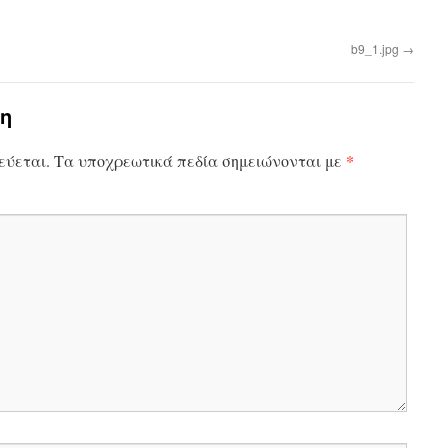
b9_1.jpg
→
η
*
εύεται.
Τα υποχρεωτικά πεδία σημειώνονται με