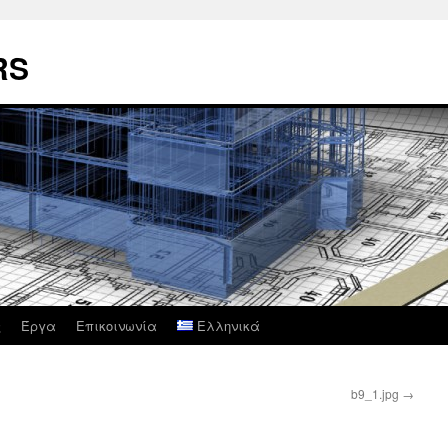
RS
ς
Έργα
Επικοινωνία
Ελληνικά
b9_1.jpg
→