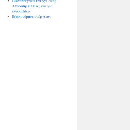
Πιστοποιητικά Ενεργειακής
Απόδοσης (Π.Ε.Α.) και για
ενοικιάσεις
Εξοικονόμηση ενέργειας