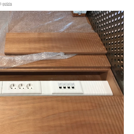
ό
gotzis