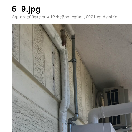
6_9.jpg
Δημοσιεύθηκε την
12 Φεβρουαρίου, 2021
από
gotzis