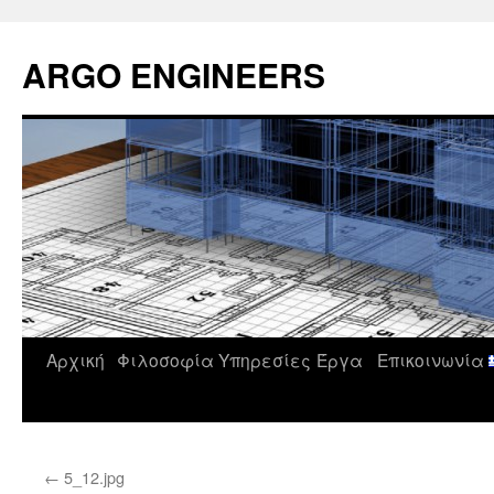
Μετάβαση
σε
ARGO ENGINEERS
περιεχόμενο
Αρχική
Φιλοσοφία
Υπηρεσίες
Έργα
Επικοινωνία
←
5_12.jpg