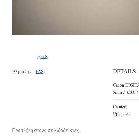
gotzis
DETAILS
Άλμπουμ:
PAS
Canon DIGITA
5mm
/
ƒ/8.0
/
Created
Uploaded
Προσθήκη στους σελιδοδείκτες
.