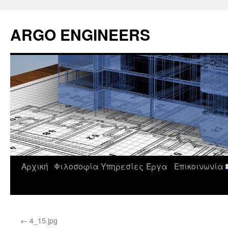
Μετάβαση
σε
ARGO ENGINEERS
περιεχόμενο
Αρχική
Φιλοσοφία
Υπηρεσίες
Έργα
Επικοινωνία
←
4_15.jpg