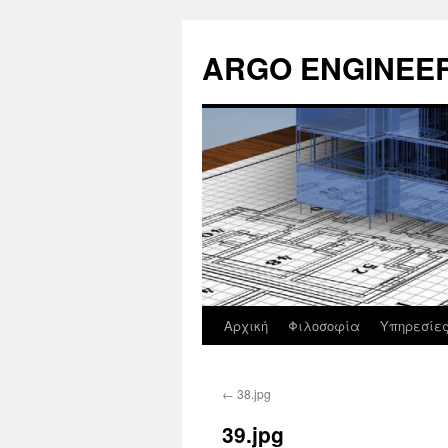
Μετάβαση
σε
ARGO ENGINEE
περιεχόμενο
Αρχική
Φιλοσοφία
Υπηρεσίε
←
38.jpg
39.jpg