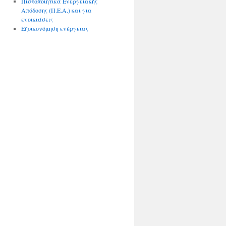
Πιστοποιητικά Ενεργειακής
Απόδοσης (Π.Ε.Α.) και για
ενοικιάσεις
Εξοικονόμηση ενέργειας