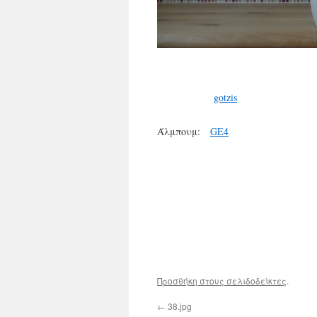
gotzis
Άλμπουμ:
GE4
Προσθήκη στους σελιδοδείκτες
.
←
38.jpg