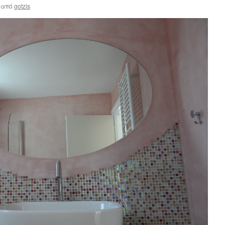
από
gotzis