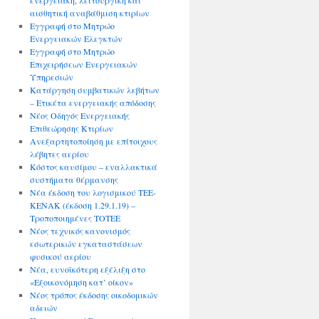
ενεργειακή, λειτουργική και
αισθητική αναβάθμιση κτιρίων
Εγγραφή στο Μητρώο
Ενεργειακών Ελεγκτών
Εγγραφή στο Μητρώο
Επιχειρήσεων Ενεργειακών
Υπηρεσιών
Κατάργηση συμβατικών λεβήτων
– Ετικέτα ενεργειακής απόδοσης
Νέος Οδηγός Ενεργειακής
Επιθεώρησης Κτιρίων
Ανεξαρτητοποίηση με επίτοιχους
λέβητες αερίου
Κόστος καυσίμου – εναλλακτικά
συστήματα θέρμανσης
Νέα έκδοση του λογισμικού ΤΕΕ-
ΚΕΝΑΚ (έκδοση 1.29.1.19) –
Τροποποιημένες ΤΟΤΕΕ
Νέος τεχνικός κανονισμός
εσωτερικών εγκαταστάσεων
φυσικού αερίου
Νέα, ευνοϊκότερη εξέλιξη στο
«Εξοικονόμηση κατ’ οίκον»
Νέος τρόπος έκδοσης οικοδομικών
αδειών