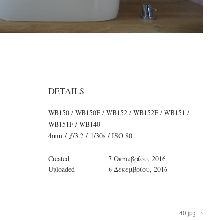
DETAILS
WB150 / WB150F / WB152 / WB152F / WB151 /
WB151F / WB140
4mm
/
ƒ/3.2
/
1/30s
/
ISO 80
Created
7 Οκτωβρίου, 2016
Uploaded
6 Δεκεμβρίου, 2016
40.jpg
→