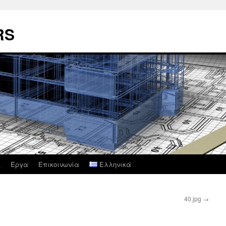
RS
ς
Έργα
Επικοινωνία
Ελληνικά
40.jpg
→