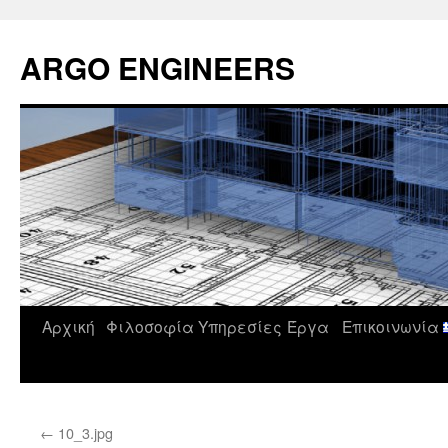
Μετάβαση
σε
ARGO ENGINEERS
περιεχόμενο
Αρχική
Φιλοσοφία
Υπηρεσίες
Έργα
Επικοινωνία
←
10_3.jpg