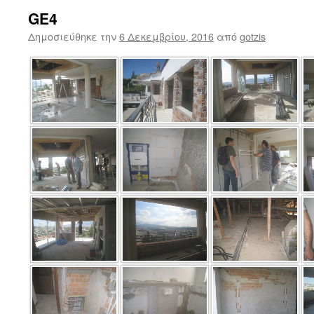
GE4
Δημοσιεύθηκε την
6 Δεκεμβρίου, 2016
από
gotzis