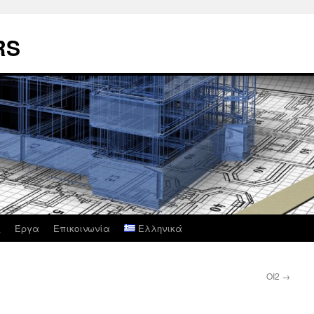
RS
ς
Έργα
Επικοινωνία
Ελληνικά
OI2
→