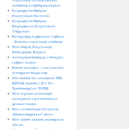
ενεργειακή, λειτουργική και
αισθητική αναβάθμιση κτιρίων
Εγγραφή στο Μητρώο
Ενεργειακών Ελεγκτών
Εγγραφή στο Μητρώο
Επιχειρήσεων Ενεργειακών
Υπηρεσιών
Κατάργηση συμβατικών λεβήτων
– Ετικέτα ενεργειακής απόδοσης
Νέος Οδηγός Ενεργειακής
Επιθεώρησης Κτιρίων
Ανεξαρτητοποίηση με επίτοιχους
λέβητες αερίου
Κόστος καυσίμου – εναλλακτικά
συστήματα θέρμανσης
Νέα έκδοση του λογισμικού ΤΕΕ-
ΚΕΝΑΚ (έκδοση 1.29.1.19) –
Τροποποιημένες ΤΟΤΕΕ
Νέος τεχνικός κανονισμός
εσωτερικών εγκαταστάσεων
φυσικού αερίου
Νέα, ευνοϊκότερη εξέλιξη στο
«Εξοικονόμηση κατ’ οίκον»
Νέος τρόπος έκδοσης οικοδομικών
αδειών