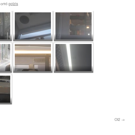
από
gotzis
OI2
→