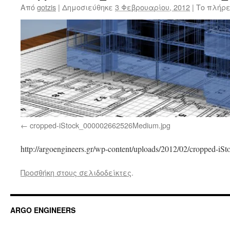
Από
gotzis
|
Δημοσιεύθηκε
3 Φεβρουαρίου, 2012
|
Το πλήρε
cropped-iStock_000002662526Medium.jpg
http://argoengineers.gr/wp-content/uploads/2012/02/cropped-
Προσθήκη στους σελιδοδείκτες
.
ARGO ENGINEERS