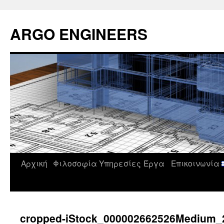
Μετάβαση
σε
ARGO ENGINEERS
περιεχόμενο
Αρχική
Φιλοσοφία
Υπηρεσίες
Έργα
Επικοινωνία
cropped-iStock_000002662526Medium_2