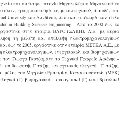
χνείο και απέκτησε πτυχίο Μηχανολόγου Μηχανικού το
Κατόπιν, πραγματοποίησε τις μεταπτυχιακές σπουδές του
nel University του Λονδίνου, όπου και απέκτησε τον τίτλο
ter in Building Services Engineering. Από το 2000 έως το
εργάστηκε στην εταιρία ΒΑΡΟΥΞΑΚΗΣ Α.Ε., με κύρια
ληση τη μελέτη και επίβλεψη ηλεκτρομηχανολογικών
και έως το 2005, εργάστηκε στην εταιρία ΜΕΤΚΑ Α.Ε., με
ση ηλεκτρομηχανολογικών, ενεργειακών και βιομηχανικών
με τον Γιώργο Γκοτζαμάνη το Τεχνικό Γραφείο Αρώνης –
ός επιθεωρητής Γ τάξης, ενεργειακός ελεγκτής Γ’ τάξης,
A) και μέλος του Μητρώου Εμπειρίας Κατασκευαστών (ΜΕΚ)
λογικά (Γ), βιομηχανικά – ενεργειακά (Γ) και υδραυλικά