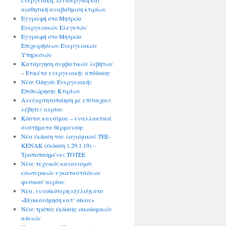
ενεργειακή, λειτουργική και
αισθητική αναβάθμιση κτιρίων
Εγγραφή στο Μητρώο
Ενεργειακών Ελεγκτών
Εγγραφή στο Μητρώο
Επιχειρήσεων Ενεργειακών
Υπηρεσιών
Κατάργηση συμβατικών λεβήτων
– Ετικέτα ενεργειακής απόδοσης
Νέος Οδηγός Ενεργειακής
Επιθεώρησης Κτιρίων
Ανεξαρτητοποίηση με επίτοιχους
λέβητες αερίου
Κόστος καυσίμου – εναλλακτικά
συστήματα θέρμανσης
Νέα έκδοση του λογισμικού ΤΕΕ-
ΚΕΝΑΚ (έκδοση 1.29.1.19) –
Τροποποιημένες ΤΟΤΕΕ
Νέος τεχνικός κανονισμός
εσωτερικών εγκαταστάσεων
φυσικού αερίου
Νέα, ευνοϊκότερη εξέλιξη στο
«Εξοικονόμηση κατ’ οίκον»
Νέος τρόπος έκδοσης οικοδομικών
αδειών